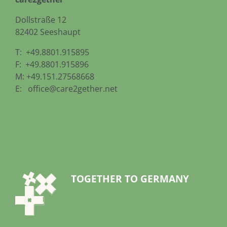
Dollstraße 12
82402 Seeshaupt
T: +49.8801.915895
F: +49.8801.915896
M: +49.151.27568668
E:
office@care2gether.net
TOGETHER TO GERMANY