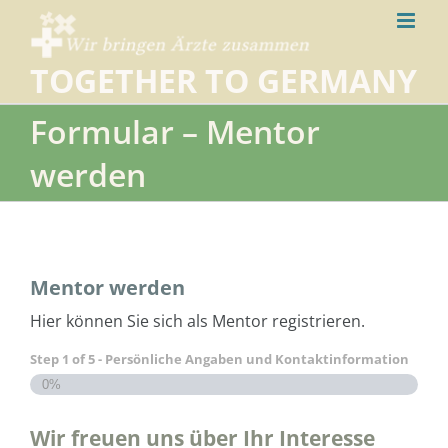
Skip
to
content
TOGETHER TO GERMANY
Formular – Mentor
werden
Mentor werden
Hier können Sie sich als Mentor registrieren.
Step
1
of
5
- Persönliche Angaben und Kontaktinformation
0%
Wir freuen uns über Ihr Interesse